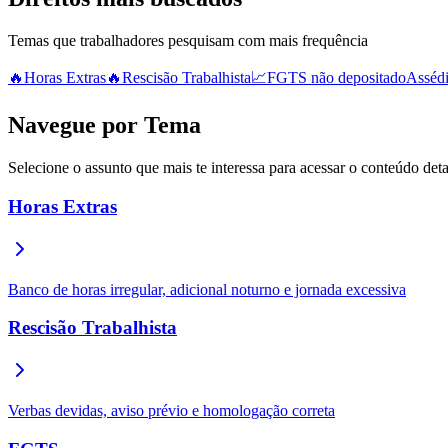
Temas que trabalhadores pesquisam com mais frequência
🔥
Horas Extras
🔥
Rescisão Trabalhista
📈
FGTS não depositado
Asséd
Navegue por Tema
Selecione o assunto que mais te interessa para acessar o conteúdo det
Horas Extras
Banco de horas irregular, adicional noturno e jornada excessiva
Rescisão Trabalhista
Verbas devidas, aviso prévio e homologação correta