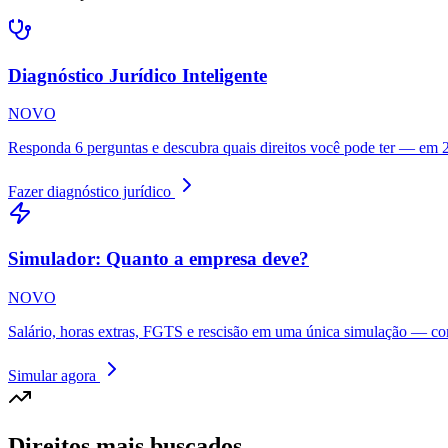
Diagnóstico Jurídico Inteligente
NOVO
Responda 6 perguntas e descubra quais direitos você pode ter — em 
Fazer diagnóstico jurídico
Simulador: Quanto a empresa deve?
NOVO
Salário, horas extras, FGTS e rescisão em uma única simulação — com
Simular agora
Direitos mais buscados