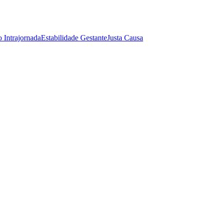
o Intrajornada
Estabilidade Gestante
Justa Causa