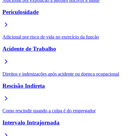
Adicional por exposição a agentes nocivos à saúde
Periculosidade
Adicional por risco de vida no exercício da função
Acidente de Trabalho
Direitos e indenizações após acidente ou doença ocupacional
Rescisão Indireta
Como rescindir quando a culpa é do empregador
Intervalo Intrajornada