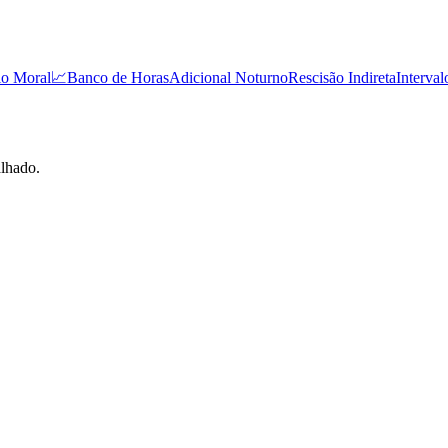
io Moral
📈
Banco de Horas
Adicional Noturno
Rescisão Indireta
Interval
alhado.