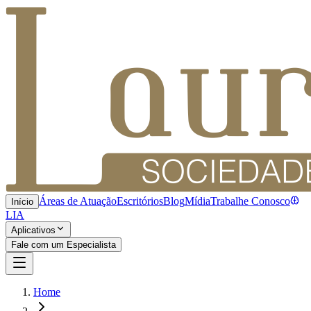
Áreas de Atuação
Escritórios
Blog
Mídia
Trabalhe Conosco
Início
LIA
Aplicativos
Fale com um Especialista
Home