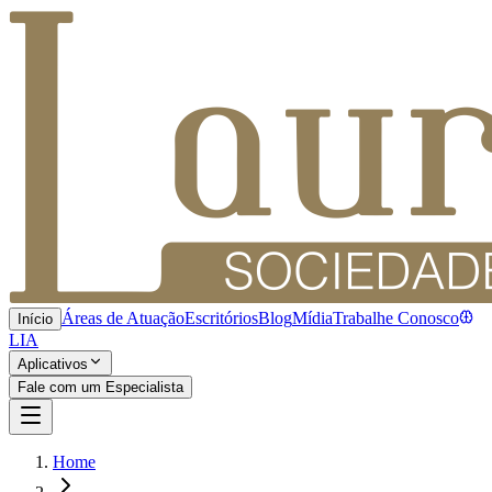
Áreas de Atuação
Escritórios
Blog
Mídia
Trabalhe Conosco
Início
LIA
Aplicativos
Fale com um Especialista
Home