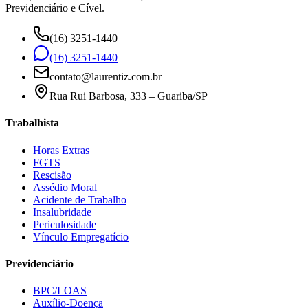
Previdenciário e Cível.
(16) 3251-1440
(16) 3251-1440
contato@laurentiz.com.br
Rua Rui Barbosa, 333 – Guariba/SP
Trabalhista
Horas Extras
FGTS
Rescisão
Assédio Moral
Acidente de Trabalho
Insalubridade
Periculosidade
Vínculo Empregatício
Previdenciário
BPC/LOAS
Auxílio-Doença