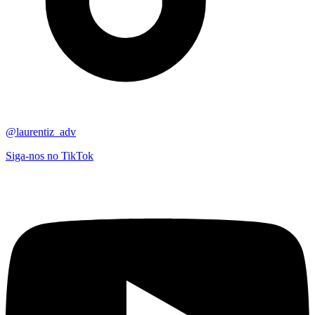
@laurentiz_adv
Siga-nos no TikTok