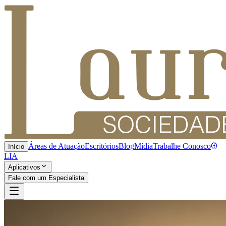
Áreas de Atuação
Escritórios
Blog
Mídia
Trabalhe Conosco
Início
LIA
Aplicativos
Fale com um Especialista