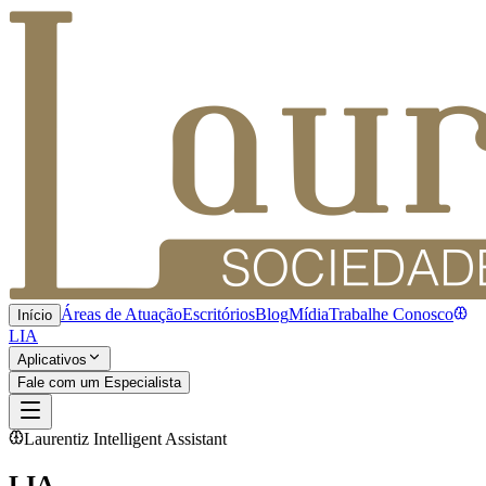
Áreas de Atuação
Escritórios
Blog
Mídia
Trabalhe Conosco
Início
LIA
Aplicativos
Fale com um Especialista
Laurentiz Intelligent Assistant
LIA