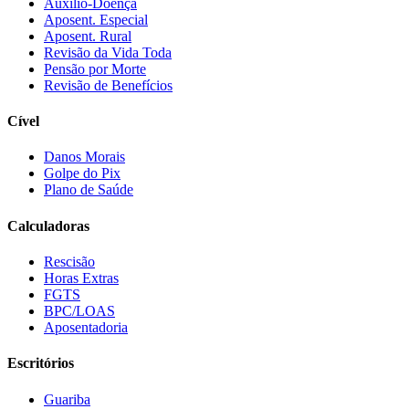
Auxílio-Doença
Aposent. Especial
Aposent. Rural
Revisão da Vida Toda
Pensão por Morte
Revisão de Benefícios
Cível
Danos Morais
Golpe do Pix
Plano de Saúde
Calculadoras
Rescisão
Horas Extras
FGTS
BPC/LOAS
Aposentadoria
Escritórios
Guariba