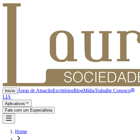
Áreas de Atuação
Escritórios
Blog
Mídia
Trabalhe Conosco
Início
LIA
Aplicativos
Fale com um Especialista
Home