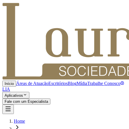
Áreas de Atuação
Escritórios
Blog
Mídia
Trabalhe Conosco
Início
LIA
Aplicativos
Fale com um Especialista
Home