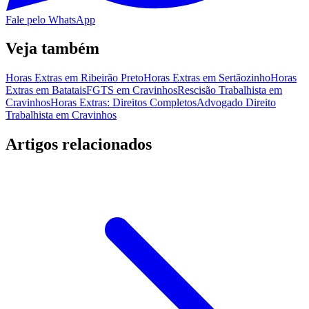
Fale pelo WhatsApp
Veja também
Horas Extras em Ribeirão Preto
Horas Extras em Sertãozinho
Horas
Extras em Batatais
FGTS em Cravinhos
Rescisão Trabalhista em
Cravinhos
Horas Extras: Direitos Completos
Advogado Direito
Trabalhista em Cravinhos
Artigos relacionados