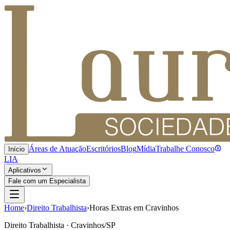
Áreas de Atuação
Escritórios
Blog
Mídia
Trabalhe Conosco
Início
LIA
Aplicativos
Fale com um Especialista
Home
›
Direito Trabalhista
›
Horas Extras em Cravinhos
Direito Trabalhista · Cravinhos/SP