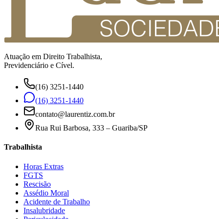
Atuação em Direito Trabalhista,
Previdenciário e Cível.
(16) 3251-1440
(16) 3251-1440
contato@laurentiz.com.br
Rua Rui Barbosa, 333 – Guariba/SP
Trabalhista
Horas Extras
FGTS
Rescisão
Assédio Moral
Acidente de Trabalho
Insalubridade