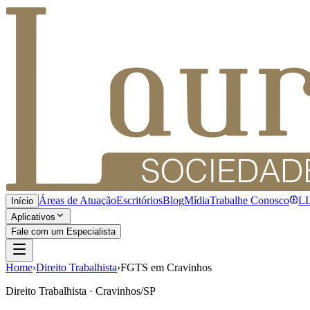
Áreas de Atuação
Escritórios
Blog
Mídia
Trabalhe Conosco
L
Início
Aplicativos
Fale com um Especialista
Home
›
Direito Trabalhista
›
FGTS em Cravinhos
Direito Trabalhista · Cravinhos/SP