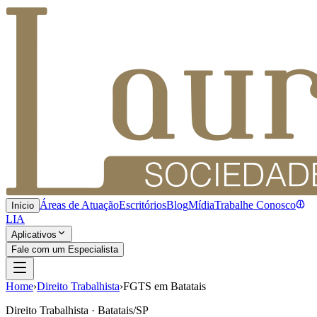
Áreas de Atuação
Escritórios
Blog
Mídia
Trabalhe Conosco
Início
LIA
Aplicativos
Fale com um Especialista
Home
›
Direito Trabalhista
›
FGTS em Batatais
Direito Trabalhista · Batatais/SP