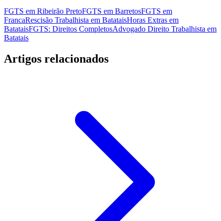
FGTS em Ribeirão Preto
FGTS em Barretos
FGTS em
Franca
Rescisão Trabalhista em Batatais
Horas Extras em
Batatais
FGTS: Direitos Completos
Advogado Direito Trabalhista em
Batatais
Artigos relacionados