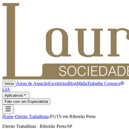
Áreas de Atuação
Escritórios
Blog
Mídia
Trabalhe Conosco
Início
LIA
Aplicativos
Fale com um Especialista
Home
›
Direito Trabalhista
›
FGTS em Ribeirão Preto
Direito Trabalhista · Ribeirão Preto/SP