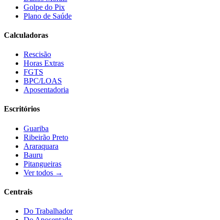
Golpe do Pix
Plano de Saúde
Calculadoras
Rescisão
Horas Extras
FGTS
BPC/LOAS
Aposentadoria
Escritórios
Guariba
Ribeirão Preto
Araraquara
Bauru
Pitangueiras
Ver todos →
Centrais
Do Trabalhador
Do Aposentado