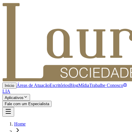
Áreas de Atuação
Escritórios
Blog
Mídia
Trabalhe Conosco
Início
LIA
Aplicativos
Fale com um Especialista
Home