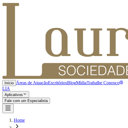
Áreas de Atuação
Escritórios
Blog
Mídia
Trabalhe Conosco
Início
LIA
Aplicativos
Fale com um Especialista
Home