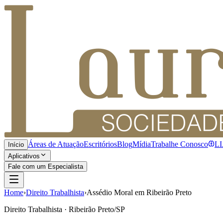
Áreas de Atuação
Escritórios
Blog
Mídia
Trabalhe Conosco
L
Início
Aplicativos
Fale com um Especialista
Home
›
Direito Trabalhista
›
Assédio Moral em Ribeirão Preto
Direito Trabalhista · Ribeirão Preto/SP