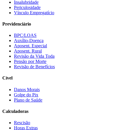
Insalubridade
Periculosidade
Vínculo Empregatício
Previdenciário
BPC/LOAS
Auxílio-Doença
Aposent. Especial
Aposent. Rural
Revisão da Vida Toda
Pensão por Morte
Revisão de Benefícios
Cível
Danos Morais
Golpe do Pix
Plano de Saúde
Calculadoras
Rescisão
Horas Extras