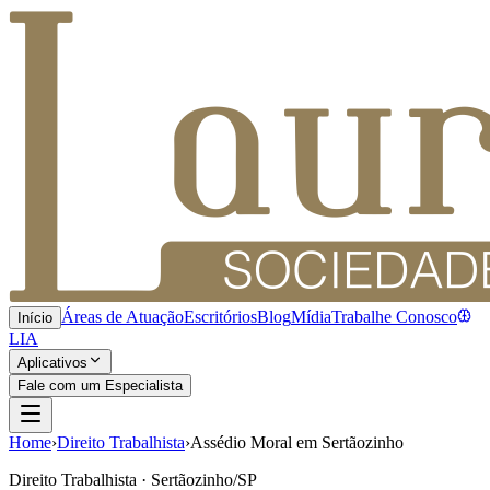
Áreas de Atuação
Escritórios
Blog
Mídia
Trabalhe Conosco
Início
LIA
Aplicativos
Fale com um Especialista
Home
›
Direito Trabalhista
›
Assédio Moral em Sertãozinho
Direito Trabalhista · Sertãozinho/SP