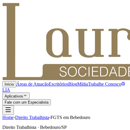
Áreas de Atuação
Escritórios
Blog
Mídia
Trabalhe Conosco
Início
LIA
Aplicativos
Fale com um Especialista
Home
›
Direito Trabalhista
›
FGTS em Bebedouro
Direito Trabalhista · Bebedouro/SP