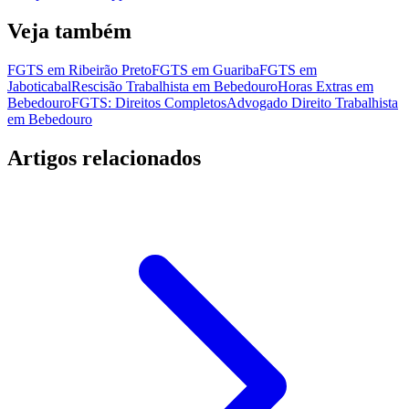
Veja também
FGTS em Ribeirão Preto
FGTS em Guariba
FGTS em
Jaboticabal
Rescisão Trabalhista em Bebedouro
Horas Extras em
Bebedouro
FGTS: Direitos Completos
Advogado Direito Trabalhista
em Bebedouro
Artigos relacionados