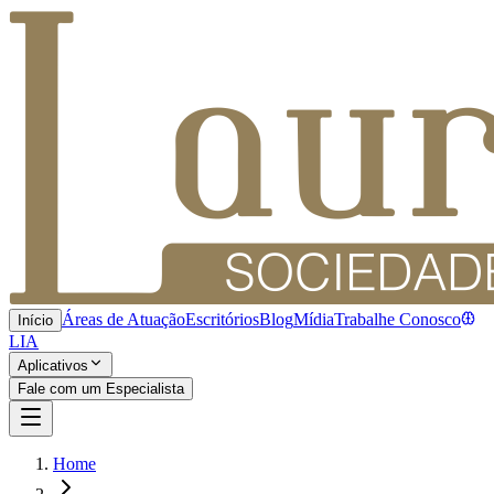
Áreas de Atuação
Escritórios
Blog
Mídia
Trabalhe Conosco
Início
LIA
Aplicativos
Fale com um Especialista
Home