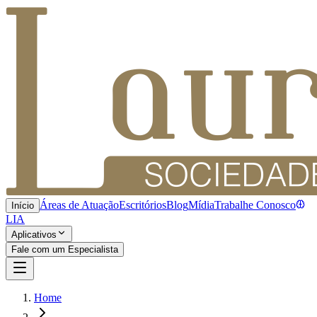
Áreas de Atuação
Escritórios
Blog
Mídia
Trabalhe Conosco
Início
LIA
Aplicativos
Fale com um Especialista
Home