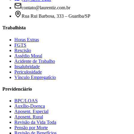
contato@laurentiz.com.br
Rua Rui Barbosa, 333 – Guariba/SP
Trabalhista
Horas Extras
FGTS
Rescisão
Assédio Moral
Acidente de Trabalho
Insalubridade
Periculosidade
Vínculo Empregatício
Previdenciário
BPC/LOAS
Auxílio-Doença
Aposent. Especial
Aposent. Rural
Revisão da Vida Toda
Pensão por Morte
Revisão de Benefícios