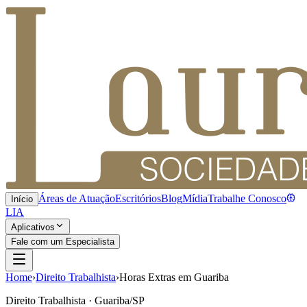
Áreas de Atuação
Escritórios
Blog
Mídia
Trabalhe Conosco
Início
LIA
Aplicativos
Fale com um Especialista
Home
›
Direito Trabalhista
›
Horas Extras em Guariba
Direito Trabalhista · Guariba/SP