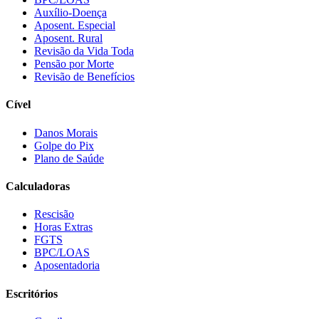
Auxílio-Doença
Aposent. Especial
Aposent. Rural
Revisão da Vida Toda
Pensão por Morte
Revisão de Benefícios
Cível
Danos Morais
Golpe do Pix
Plano de Saúde
Calculadoras
Rescisão
Horas Extras
FGTS
BPC/LOAS
Aposentadoria
Escritórios