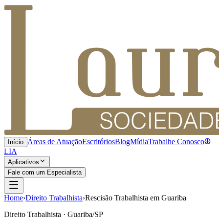
Áreas de Atuação
Escritórios
Blog
Mídia
Trabalhe Conosco
Início
LIA
Aplicativos
Fale com um Especialista
Home
›
Direito Trabalhista
›
Rescisão Trabalhista em Guariba
Direito Trabalhista · Guariba/SP