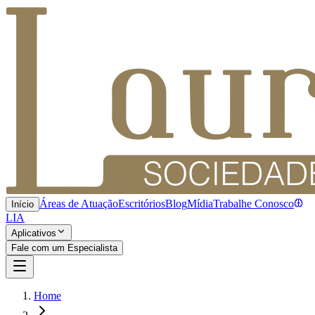
Áreas de Atuação
Escritórios
Blog
Mídia
Trabalhe Conosco
Início
LIA
Aplicativos
Fale com um Especialista
Home