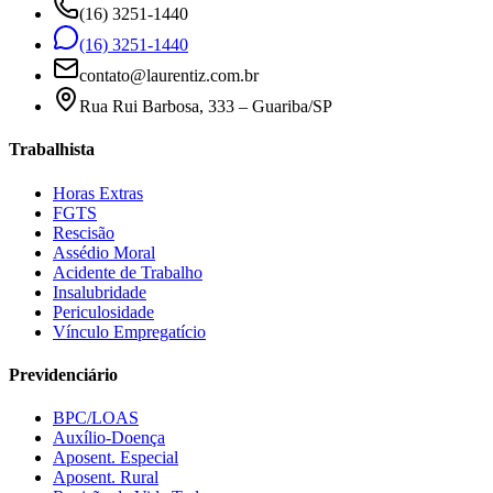
(16) 3251-1440
(16) 3251-1440
contato@laurentiz.com.br
Rua Rui Barbosa, 333 – Guariba/SP
Trabalhista
Horas Extras
FGTS
Rescisão
Assédio Moral
Acidente de Trabalho
Insalubridade
Periculosidade
Vínculo Empregatício
Previdenciário
BPC/LOAS
Auxílio-Doença
Aposent. Especial
Aposent. Rural