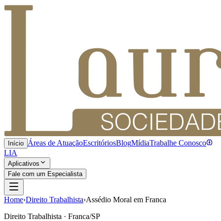
Áreas de Atuação
Escritórios
Blog
Mídia
Trabalhe Conosco
Início
LIA
Aplicativos
Fale com um Especialista
Home
›
Direito Trabalhista
›
Assédio Moral em Franca
Direito Trabalhista · Franca/SP