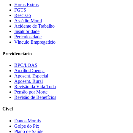
Horas Extras
FGTS
Rescisão
Assédio Moral
Acidente de Trabalho
Insalubridade
Periculosidade
Vínculo Empregatício
Previdenciário
BPC/LOAS
Auxílio-Doença
Aposent. Especial
Aposent. Rural
Revisão da Vida Toda
Pensão por Morte
Revisão de Benefícios
Cível
Danos Morais
Golpe do Pix
Plano de Saúde