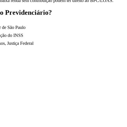
e baixa renda sem contribuição podem ter direito ao BPC/LOAS.
to Previdenciário?
r de São Paulo
lação do INSS
s, Justiça Federal