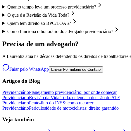
Quanto tempo leva um processo previdenciário?
O que é a Revisão da Vida Toda?
Quem tem direito ao BPC/LOAS?
Como funciona o honorário do advogado previdenciário?
Precisa de um advogado?
A Laurentiz atua há décadas defendendo os direitos de trabalhadores e
Falar pelo WhatsApp
Enviar Formulário de Contato
Artigos do Blog
Previdenciário
Planejamento previdenciário: por onde começar
Previdenciário
Revisão da Vida Toda: entenda a decisão do STF
Previdenciário
Pente-fino do INSS: como recorrer
Previdenciário
Periculosidade de motociclistas: direito garantido
Veja também