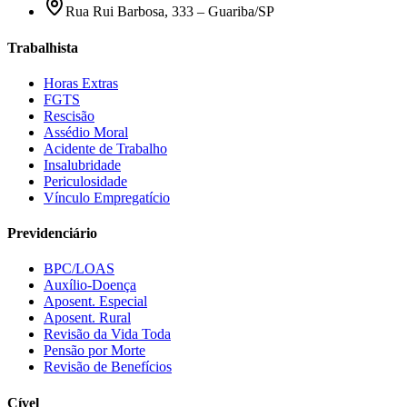
Rua Rui Barbosa, 333 – Guariba/SP
Trabalhista
Horas Extras
FGTS
Rescisão
Assédio Moral
Acidente de Trabalho
Insalubridade
Periculosidade
Vínculo Empregatício
Previdenciário
BPC/LOAS
Auxílio-Doença
Aposent. Especial
Aposent. Rural
Revisão da Vida Toda
Pensão por Morte
Revisão de Benefícios
Cível