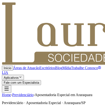
Áreas de Atuação
Escritórios
Blog
Mídia
Trabalhe Conosco
Início
LIA
Aplicativos
Fale com um Especialista
Home
›
Previdenciário
›
Aposentadoria Especial em Araraquara
Previdenciário · Aposentadoria Especial · Araraquara/SP