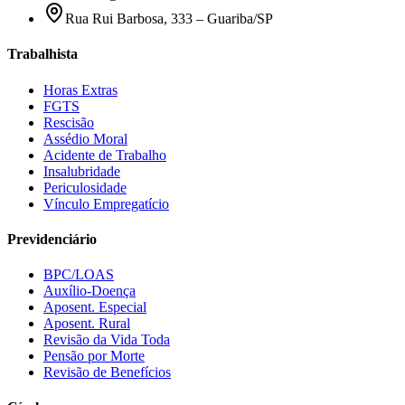
Rua Rui Barbosa, 333 – Guariba/SP
Trabalhista
Horas Extras
FGTS
Rescisão
Assédio Moral
Acidente de Trabalho
Insalubridade
Periculosidade
Vínculo Empregatício
Previdenciário
BPC/LOAS
Auxílio-Doença
Aposent. Especial
Aposent. Rural
Revisão da Vida Toda
Pensão por Morte
Revisão de Benefícios