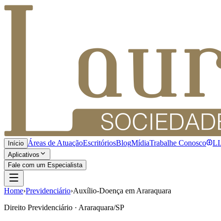
Áreas de Atuação
Escritórios
Blog
Mídia
Trabalhe Conosco
L
Início
Aplicativos
Fale com um Especialista
Home
›
Previdenciário
›
Auxílio-Doença em Araraquara
Direito Previdenciário · Araraquara/SP