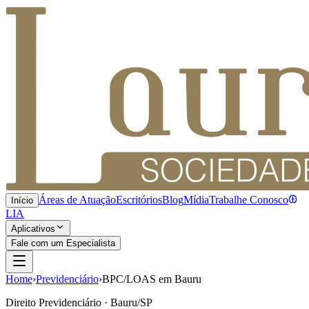
Áreas de Atuação
Escritórios
Blog
Mídia
Trabalhe Conosco
Início
LIA
Aplicativos
Fale com um Especialista
Home
›
Previdenciário
›
BPC/LOAS em Bauru
Direito Previdenciário · Bauru/SP