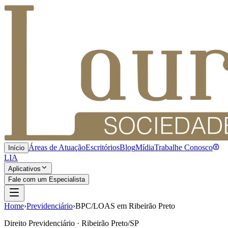
Áreas de Atuação
Escritórios
Blog
Mídia
Trabalhe Conosco
Início
LIA
Aplicativos
Fale com um Especialista
Home
›
Previdenciário
›
BPC/LOAS em Ribeirão Preto
Direito Previdenciário · Ribeirão Preto/SP