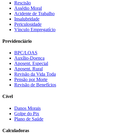
Rescisão
Assédio Moral
Acidente de Trabalho
Insalubridade
Periculosidade
Vínculo Empregatício
Previdenciário
BPC/LOAS
Auxílio-Doença
Aposent. Especial
Aposent. Rural
Revisão da Vida Toda
Pensão por Morte
Revisão de Benefícios
Cível
Danos Morais
Golpe do Pix
Plano de Saúde
Calculadoras