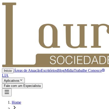
Áreas de Atuação
Escritórios
Blog
Mídia
Trabalhe Conosco
Início
LIA
Aplicativos
Fale com um Especialista
Home