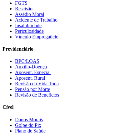
FGTS
Rescisão
Assédio Moral
Acidente de Trabalho
Insalubridade
Periculosidade
Vínculo Empregatício
Previdenciário
BPC/LOAS
Auxílio-Doença
Aposent. Especial
Aposent. Rural
Revisão da Vida Toda
Pensão por Morte
Revisão de Benefícios
Cível
Danos Morais
Golpe do Pix
Plano de Saúde