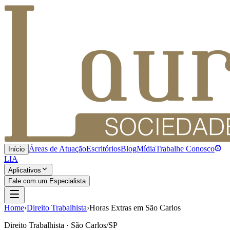
Áreas de Atuação
Escritórios
Blog
Mídia
Trabalhe Conosco
Início
LIA
Aplicativos
Fale com um Especialista
Home
›
Direito Trabalhista
›
Horas Extras em São Carlos
Direito Trabalhista · São Carlos/SP