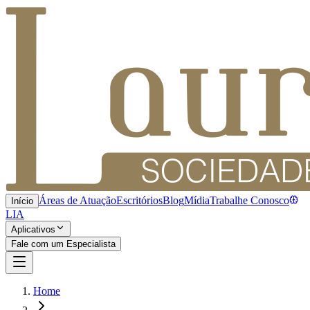
Áreas de Atuação
Escritórios
Blog
Mídia
Trabalhe Conosco
Início
LIA
Aplicativos
Fale com um Especialista
Home