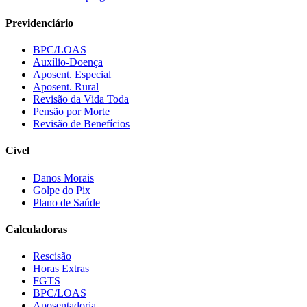
Previdenciário
BPC/LOAS
Auxílio-Doença
Aposent. Especial
Aposent. Rural
Revisão da Vida Toda
Pensão por Morte
Revisão de Benefícios
Cível
Danos Morais
Golpe do Pix
Plano de Saúde
Calculadoras
Rescisão
Horas Extras
FGTS
BPC/LOAS
Aposentadoria