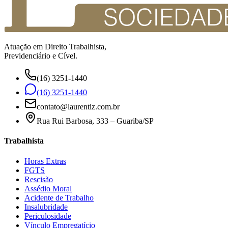
Atuação em Direito Trabalhista,
Previdenciário e Cível.
(16) 3251-1440
(16) 3251-1440
contato@laurentiz.com.br
Rua Rui Barbosa, 333 – Guariba/SP
Trabalhista
Horas Extras
FGTS
Rescisão
Assédio Moral
Acidente de Trabalho
Insalubridade
Periculosidade
Vínculo Empregatício