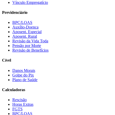
Vínculo Empregatício
Previdenciário
BPC/LOAS
Auxílio-Doença
Aposent. Especial
Aposent. Rural
Revisão da Vida Toda
Pensão por Morte
Revisão de Benefícios
Cível
Danos Morais
Golpe do Pix
Plano de Saúde
Calculadoras
Rescisão
Horas Extras
FGTS
BPC/LOAS