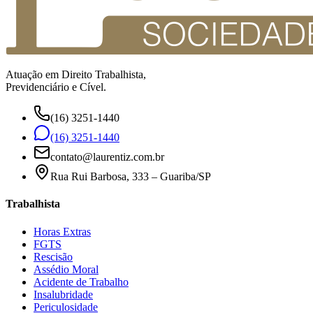
Atuação em Direito Trabalhista,
Previdenciário e Cível.
(16) 3251-1440
(16) 3251-1440
contato@laurentiz.com.br
Rua Rui Barbosa, 333 – Guariba/SP
Trabalhista
Horas Extras
FGTS
Rescisão
Assédio Moral
Acidente de Trabalho
Insalubridade
Periculosidade