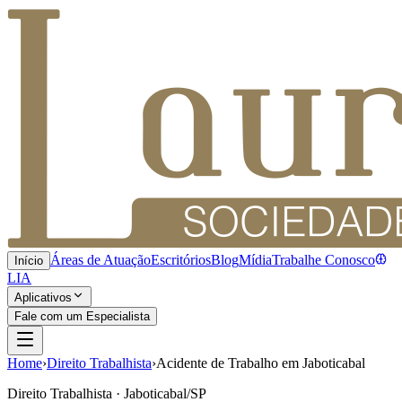
Áreas de Atuação
Escritórios
Blog
Mídia
Trabalhe Conosco
Início
LIA
Aplicativos
Fale com um Especialista
Home
›
Direito Trabalhista
›
Acidente de Trabalho em Jaboticabal
Direito Trabalhista · Jaboticabal/SP