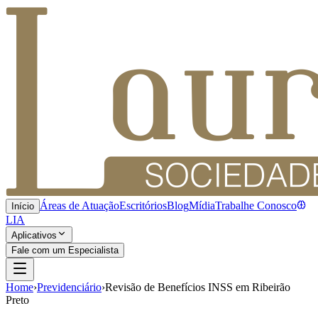
Áreas de Atuação
Escritórios
Blog
Mídia
Trabalhe Conosco
Início
LIA
Aplicativos
Fale com um Especialista
Home
›
Previdenciário
›
Revisão de Benefícios INSS em Ribeirão
Preto