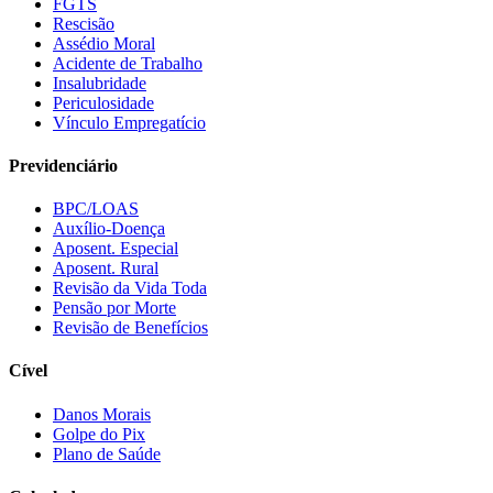
FGTS
Rescisão
Assédio Moral
Acidente de Trabalho
Insalubridade
Periculosidade
Vínculo Empregatício
Previdenciário
BPC/LOAS
Auxílio-Doença
Aposent. Especial
Aposent. Rural
Revisão da Vida Toda
Pensão por Morte
Revisão de Benefícios
Cível
Danos Morais
Golpe do Pix
Plano de Saúde