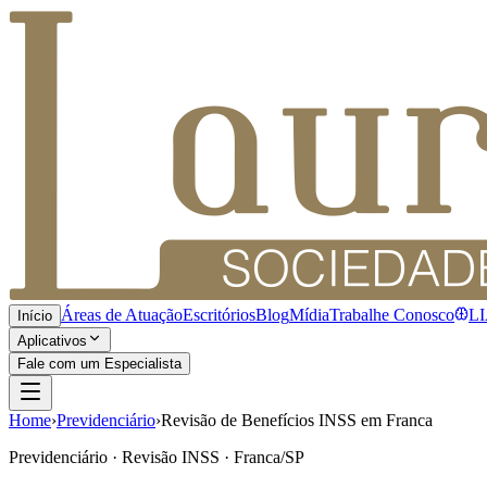
Áreas de Atuação
Escritórios
Blog
Mídia
Trabalhe Conosco
L
Início
Aplicativos
Fale com um Especialista
Home
›
Previdenciário
›
Revisão de Benefícios INSS em Franca
Previdenciário · Revisão INSS · Franca/SP