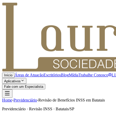
Áreas de Atuação
Escritórios
Blog
Mídia
Trabalhe Conosco
L
Início
Aplicativos
Fale com um Especialista
Home
›
Previdenciário
›
Revisão de Benefícios INSS em Batatais
Previdenciário · Revisão INSS · Batatais/SP