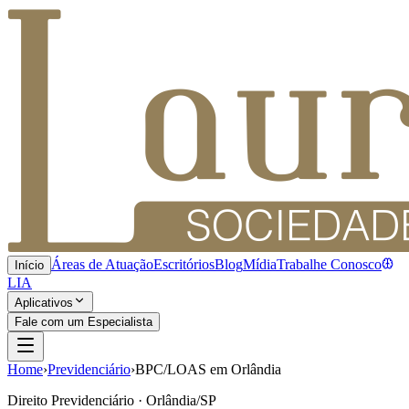
Áreas de Atuação
Escritórios
Blog
Mídia
Trabalhe Conosco
Início
LIA
Aplicativos
Fale com um Especialista
Home
›
Previdenciário
›
BPC/LOAS em Orlândia
Direito Previdenciário · Orlândia/SP