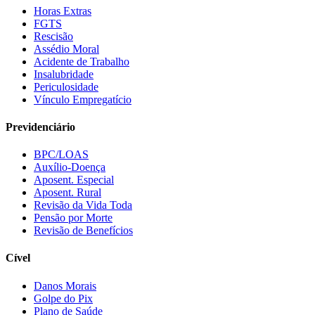
Horas Extras
FGTS
Rescisão
Assédio Moral
Acidente de Trabalho
Insalubridade
Periculosidade
Vínculo Empregatício
Previdenciário
BPC/LOAS
Auxílio-Doença
Aposent. Especial
Aposent. Rural
Revisão da Vida Toda
Pensão por Morte
Revisão de Benefícios
Cível
Danos Morais
Golpe do Pix
Plano de Saúde