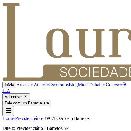
Áreas de Atuação
Escritórios
Blog
Mídia
Trabalhe Conosco
Início
LIA
Aplicativos
Fale com um Especialista
Home
›
Previdenciário
›
BPC/LOAS em Barretos
Direito Previdenciário · Barretos/SP