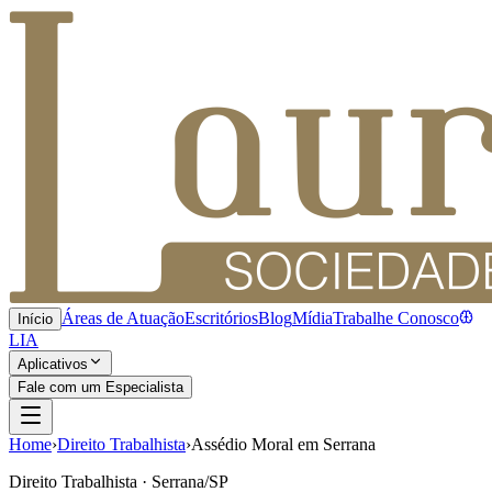
Áreas de Atuação
Escritórios
Blog
Mídia
Trabalhe Conosco
Início
LIA
Aplicativos
Fale com um Especialista
Home
›
Direito Trabalhista
›
Assédio Moral em Serrana
Direito Trabalhista · Serrana/SP