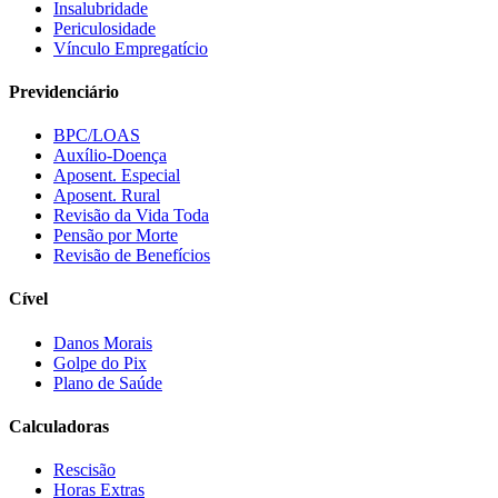
Insalubridade
Periculosidade
Vínculo Empregatício
Previdenciário
BPC/LOAS
Auxílio-Doença
Aposent. Especial
Aposent. Rural
Revisão da Vida Toda
Pensão por Morte
Revisão de Benefícios
Cível
Danos Morais
Golpe do Pix
Plano de Saúde
Calculadoras
Rescisão
Horas Extras