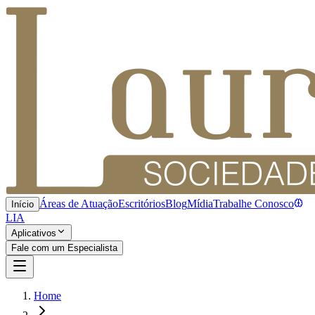
Áreas de Atuação
Escritórios
Blog
Mídia
Trabalhe Conosco
Início
LIA
Aplicativos
Fale com um Especialista
Home