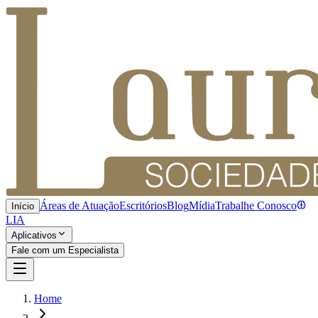
Áreas de Atuação
Escritórios
Blog
Mídia
Trabalhe Conosco
Início
LIA
Aplicativos
Fale com um Especialista
Home