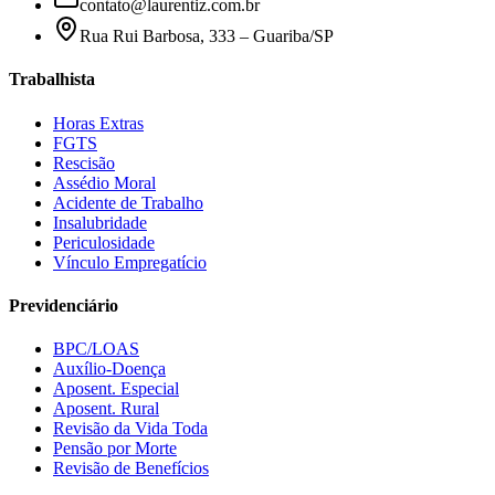
contato@laurentiz.com.br
Rua Rui Barbosa, 333 – Guariba/SP
Trabalhista
Horas Extras
FGTS
Rescisão
Assédio Moral
Acidente de Trabalho
Insalubridade
Periculosidade
Vínculo Empregatício
Previdenciário
BPC/LOAS
Auxílio-Doença
Aposent. Especial
Aposent. Rural
Revisão da Vida Toda
Pensão por Morte
Revisão de Benefícios