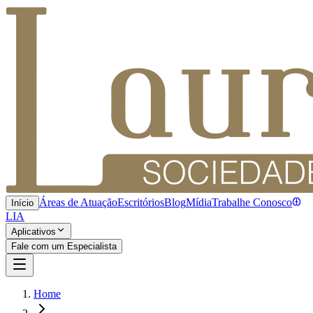
Áreas de Atuação
Escritórios
Blog
Mídia
Trabalhe Conosco
Início
LIA
Aplicativos
Fale com um Especialista
Home