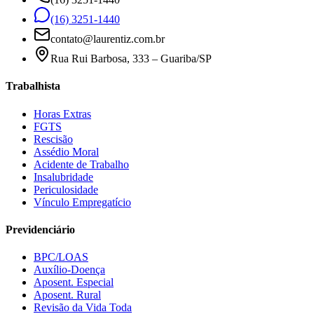
(16) 3251-1440
contato@laurentiz.com.br
Rua Rui Barbosa, 333 – Guariba/SP
Trabalhista
Horas Extras
FGTS
Rescisão
Assédio Moral
Acidente de Trabalho
Insalubridade
Periculosidade
Vínculo Empregatício
Previdenciário
BPC/LOAS
Auxílio-Doença
Aposent. Especial
Aposent. Rural
Revisão da Vida Toda