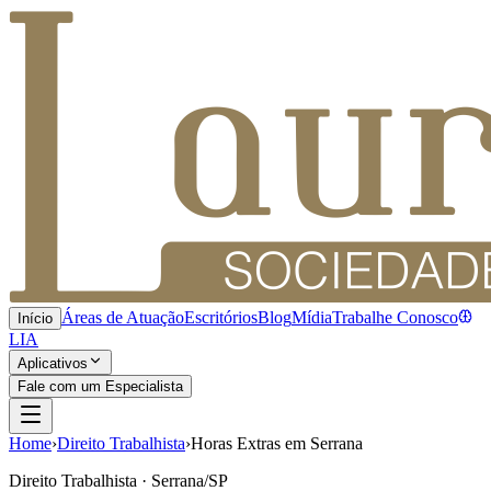
Áreas de Atuação
Escritórios
Blog
Mídia
Trabalhe Conosco
Início
LIA
Aplicativos
Fale com um Especialista
Home
›
Direito Trabalhista
›
Horas Extras em Serrana
Direito Trabalhista · Serrana/SP