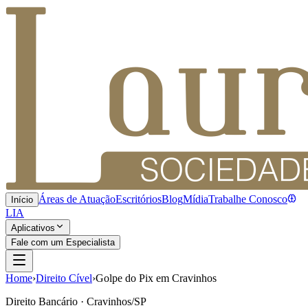
Áreas de Atuação
Escritórios
Blog
Mídia
Trabalhe Conosco
Início
LIA
Aplicativos
Fale com um Especialista
Home
›
Direito Cível
›
Golpe do Pix em Cravinhos
Direito Bancário · Cravinhos/SP