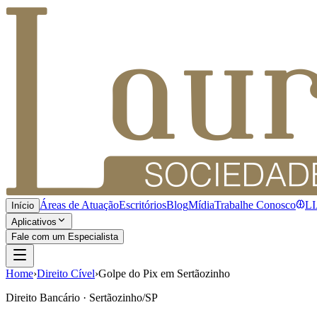
Áreas de Atuação
Escritórios
Blog
Mídia
Trabalhe Conosco
L
Início
Aplicativos
Fale com um Especialista
Home
›
Direito Cível
›
Golpe do Pix em Sertãozinho
Direito Bancário · Sertãozinho/SP