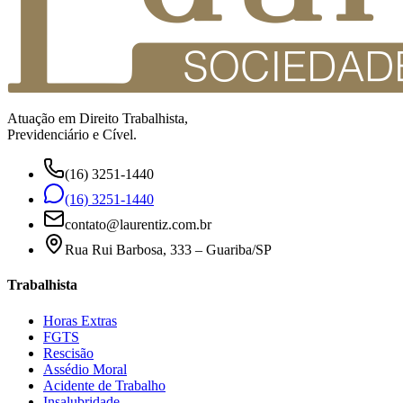
Atuação em Direito Trabalhista,
Previdenciário e Cível.
(16) 3251-1440
(16) 3251-1440
contato@laurentiz.com.br
Rua Rui Barbosa, 333 – Guariba/SP
Trabalhista
Horas Extras
FGTS
Rescisão
Assédio Moral
Acidente de Trabalho
Insalubridade