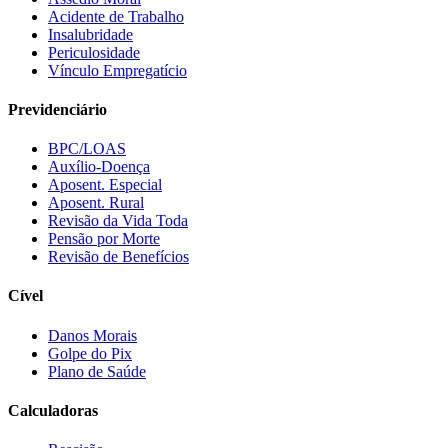
Acidente de Trabalho
Insalubridade
Periculosidade
Vínculo Empregatício
Previdenciário
BPC/LOAS
Auxílio-Doença
Aposent. Especial
Aposent. Rural
Revisão da Vida Toda
Pensão por Morte
Revisão de Benefícios
Cível
Danos Morais
Golpe do Pix
Plano de Saúde
Calculadoras