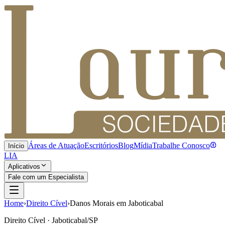
Áreas de Atuação
Escritórios
Blog
Mídia
Trabalhe Conosco
Início
LIA
Aplicativos
Fale com um Especialista
Home
›
Direito Cível
›
Danos Morais em Jaboticabal
Direito Cível · Jaboticabal/SP