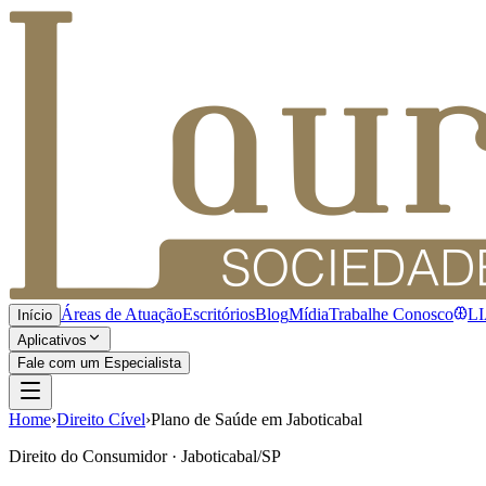
Áreas de Atuação
Escritórios
Blog
Mídia
Trabalhe Conosco
L
Início
Aplicativos
Fale com um Especialista
Home
›
Direito Cível
›
Plano de Saúde em Jaboticabal
Direito do Consumidor · Jaboticabal/SP