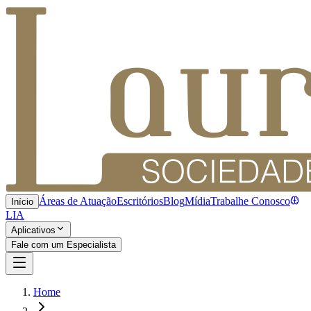
Áreas de Atuação
Escritórios
Blog
Mídia
Trabalhe Conosco
Início
LIA
Aplicativos
Fale com um Especialista
Home