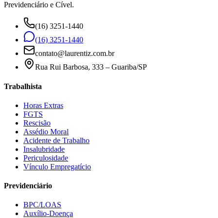
Previdenciário e Cível.
(16) 3251-1440
(16) 3251-1440
contato@laurentiz.com.br
Rua Rui Barbosa, 333 – Guariba/SP
Trabalhista
Horas Extras
FGTS
Rescisão
Assédio Moral
Acidente de Trabalho
Insalubridade
Periculosidade
Vínculo Empregatício
Previdenciário
BPC/LOAS
Auxílio-Doença