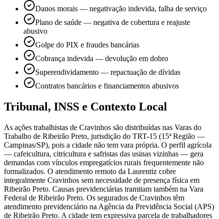
Danos morais — negativação indevida, falha de serviço
Plano de saúde — negativa de cobertura e reajuste
abusivo
Golpe do PIX e fraudes bancárias
Cobrança indevida — devolução em dobro
Superendividamento — repactuação de dívidas
Contratos bancários e financiamentos abusivos
Tribunal, INSS e Contexto Local
As ações trabalhistas de Cravinhos são distribuídas nas Varas do
Trabalho de Ribeirão Preto, jurisdição do TRT-15 (15ª Região —
Campinas/SP), pois a cidade não tem vara própria. O perfil agrícola
— cafeicultura, citricultura e safristas das usinas vizinhas — gera
demandas com vínculos empregatícios rurais frequentemente não
formalizados. O atendimento remoto da Laurentiz cobre
integralmente Cravinhos sem necessidade de presença física em
Ribeirão Preto. Causas previdenciárias tramitam também na Vara
Federal de Ribeirão Preto. Os segurados de Cravinhos têm
atendimento previdenciário na Agência da Previdência Social (APS)
de Ribeirão Preto. A cidade tem expressiva parcela de trabalhadores