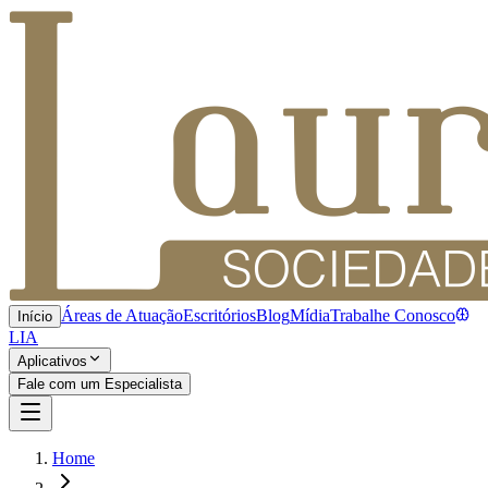
Áreas de Atuação
Escritórios
Blog
Mídia
Trabalhe Conosco
Início
LIA
Aplicativos
Fale com um Especialista
Home